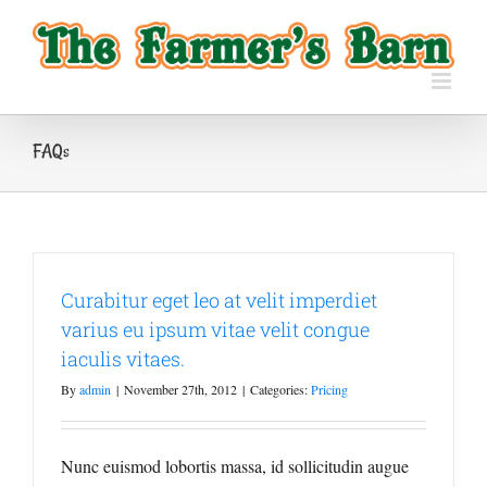
Skip
to
content
FAQs
Curabitur eget leo at velit imperdiet
varius eu ipsum vitae velit congue
iaculis vitaes.
By
admin
|
November 27th, 2012
|
Categories:
Pricing
Nunc euismod lobortis massa, id sollicitudin augue