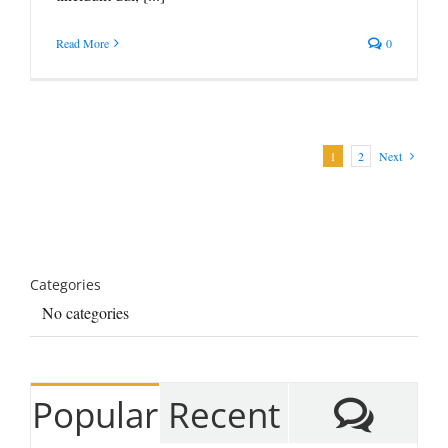
Read More
0
1
2
Next
Categories
No categories
Com
Popular
Recent